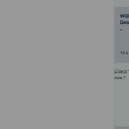
WQI 
ผิด
-
19 ธ