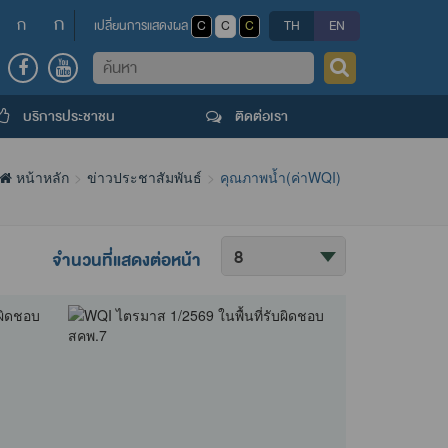
ก
ก
เปลี่ยนการแสดงผล
C
C
C
TH
EN
ค้นหา
บริการประชาชน
ติดต่อเรา
หน้าหลัก
ข่าวประชาสัมพันธ์
คุณภาพน้ำ(ค่าWQI)
ค้นหา
จำนวนที่แสดงต่อหน้า
ข้อมูล