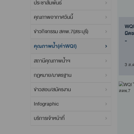
ประชาสัมพันธ์
คุณภาพอากาศวันนี้
WQI 
ข่าวกิจกรรม สคพ.7(สระบุรี)
ผิด
-
คุณภาพน้ำ(ค่าWQI)
สถานีคุณภาพน้ำฯ
3 ส.
กฏหมาย/มาตรฐาน
ข่าวสอบ/สมัครงาน
Infographic
บริการเจ้าหน้าที่