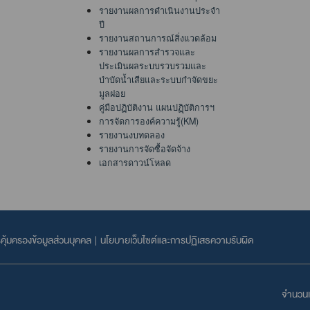
รายงานผลการดำเนินงานประจำ
ปี
รายงานสถานการณ์สิ่งแวดล้อม
รายงานผลการสำรวจและ
ประเมินผลระบบรวบรวมและ
บำบัดน้ำเสียและระบบกำจัดขยะ
มูลฝอย
คู่มือปฏิบัติงาน แผนปฏฺิบัติการฯ
การจัดการองค์ความรู้(KM)
รายงานงบทดลอง
รายงานการจัดซื้อจัดจ้าง
เอกสารดาวน์โหลด
ุ้มครองข้อมูลส่วนบุคคล
|
นโยบายเว็บไซต์และการปฏิเสธความรับผิด
จำนวนเข