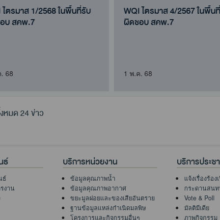
ไตรมาส 1/2568 ในพื้นที่รับ
WQI ไตรมาส 4/2567 ในพื้นที่
ชอบ สคพ.7
ผิดชอบ สคพ.7
ค. 68
1 พ.ค. 68
้งหมด 24 ข่าว
นธ์
บริการหน่วยงาน
บริการประช
นธ์
ข้อมูลคุณภาพน้ำ
แจ้งเรื่องร้อง
ครงาน
ข้อมูลคุณภาพอากาศ
กระดานสนท
ง
ขยะมูลฝอยและของเสียอันตราย
Vote & Poll
ฐานข้อมูลแหล่งกำเนิดมลพิษ
มัลติมีเดีย
โครงการและกิจกรรมอื่นๆ
ภาพกิจกรรม