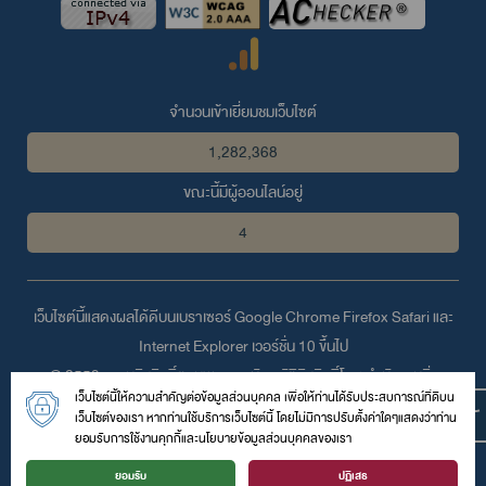
จำนวนเข้าเยี่ยมชมเว็บไซต์
1,282,368
ขณะนี้มีผู้ออนไลน์อยู่
4
เว็บไซต์นี้แสดงผลได้ดีบนเบราเซอร์
Google Chrome
Firefox
Safari
และ
Internet Explorer
เวอร์ชั่น 10 ขึ้นไป
© 2559 สงวนลิขสิทธิ์ตามพระราชบัญญัติลิขสิทธิ์โดย สำนักงานสิ่ง
เว็บไซต์นี้ให้ความสำคัญต่อข้อมูลส่วนบุคคล เพื่อให้ท่านได้รับประสบการณ์ที่ดีบน
แวดล้อมและควบคุมมลพิษที่ 7 (สระบุรี)
เว็บไซต์ของเรา หากท่านใช้บริการเว็บไซต์นี้ โดยไม่มีการปรับตั้งค่าใดๆแสดงว่าท่าน
สำนักงานสิ่งแวดล้อมและควบคุมมลพิษที่ 7(สระบุรี) เลขที่ 12 หมู่ 2 ถนนสาย
ยอมรับการใช้งานคุกกี้และนโยบายข้อมูลส่วนบุคคลของเรา
คู่ ตำบลพระพุทธบาท อำเภอพระพุทธบาท จังหวัดสระบุรี 18120 ไทย
ยอมรับ
ปฏิเสธ