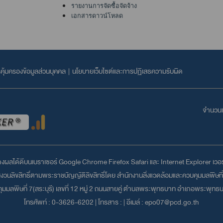
รายงานการจัดซื้อจัดจ้าง
เอกสารดาวน์โหลด
ุ้มครองข้อมูลส่วนบุคคล
|
นโยบายเว็บไซต์และการปฏิเสธความรับผิด
จำนวนเข
สดงผลได้ดีบนเบราเซอร์
Google Chrome
Firefox
Safari
และ
Internet Explorer
เวอร์
วนลิขสิทธิ์ตามพระราชบัญญัติลิขสิทธิ์โดย สำนักงานสิ่งแวดล้อมและควบคุมมลพิษที่ 7
ุมมลพิษที่ 7(สระบุรี) เลขที่ 12 หมู่ 2 ถนนสายคู่ ตำบลพระพุทธบาท อำเภอพระพุทธบ
โทรศัพท์ :
0-3626-6202
| โทรสาร : | อีเมล์ :
epo07@pcd.go.th