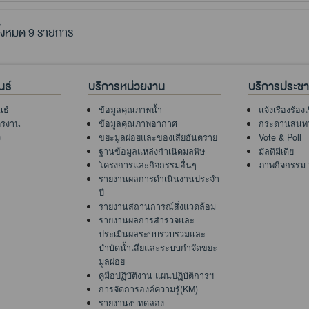
้งหมด 9 รายการ
นธ์
บริการหน่วยงาน
บริการประช
นธ์
ข้อมูลคุณภาพน้ำ
แจ้งเรื่องร้อง
ครงาน
ข้อมูลคุณภาพอากาศ
กระดานสนท
ง
ขยะมูลฝอยและของเสียอันตราย
Vote & Poll
ฐานข้อมูลแหล่งกำเนิดมลพิษ
มัลติมีเดีย
โครงการและกิจกรรมอื่นๆ
ภาพกิจกรรม
รายงานผลการดำเนินงานประจำ
ปี
รายงานสถานการณ์สิ่งแวดล้อม
รายงานผลการสำรวจและ
ประเมินผลระบบรวบรวมและ
บำบัดน้ำเสียและระบบกำจัดขยะ
มูลฝอย
คู่มือปฏิบัติงาน แผนปฏฺิบัติการฯ
การจัดการองค์ความรู้(KM)
รายงานงบทดลอง