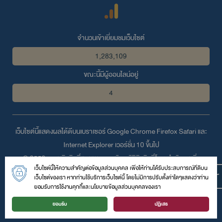
จำนวนเข้าเยี่ยมชมเว็บไซต์
1,283,109
ขณะนี้มีผู้ออนไลน์อยู่
4
เว็บไซต์นี้แสดงผลได้ดีบนเบราเซอร์
Google Chrome
Firefox
Safari
และ
Internet Explorer
เวอร์ชั่น 10 ขึ้นไป
© 2559 สงวนลิขสิทธิ์ตามพระราชบัญญัติลิขสิทธิ์โดย สำนักงานสิ่ง
เว็บไซต์นี้ให้ความสำคัญต่อข้อมูลส่วนบุคคล เพื่อให้ท่านได้รับประสบการณ์ที่ดีบน
แวดล้อมและควบคุมมลพิษที่ 7 (สระบุรี)
เว็บไซต์ของเรา หากท่านใช้บริการเว็บไซต์นี้ โดยไม่มีการปรับตั้งค่าใดๆแสดงว่าท่าน
สำนักงานสิ่งแวดล้อมและควบคุมมลพิษที่ 7(สระบุรี) เลขที่ 12 หมู่ 2 ถนนสาย
ยอมรับการใช้งานคุกกี้และนโยบายข้อมูลส่วนบุคคลของเรา
คู่ ตำบลพระพุทธบาท อำเภอพระพุทธบาท จังหวัดสระบุรี 18120 ไทย
ยอมรับ
ปฏิเสธ
โทรศัพท์ :
0-3626-6202
| โทรสาร : | อีเมล์ :
epo07@pcd.go.th