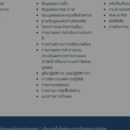
นธ์
ข้อมูลคุณภาพน้ำ
แจ้งเรื่องร้อง
ครงาน
ข้อมูลคุณภาพอากาศ
กระดานสนท
ง
ขยะมูลฝอยและของเสียอันตราย
Vote & Poll
ฐานข้อมูลแหล่งกำเนิดมลพิษ
มัลติมีเดีย
โครงการและกิจกรรมอื่นๆ
ภาพกิจกรรม
รายงานผลการดำเนินงานประจำ
ปี
รายงานสถานการณ์สิ่งแวดล้อม
รายงานผลการสำรวจและ
ประเมินผลระบบรวบรวมและ
บำบัดน้ำเสียและระบบกำจัดขยะ
มูลฝอย
คู่มือปฏิบัติงาน แผนปฏฺิบัติการฯ
การจัดการองค์ความรู้(KM)
รายงานงบทดลอง
รายงานการจัดซื้อจัดจ้าง
เอกสารดาวน์โหลด
ุ้มครองข้อมูลส่วนบุคคล
|
นโยบายเว็บไซต์และการปฏิเสธความรับผิด