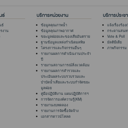
นธ์
บริการหน่วยงาน
บริการประช
นธ์
ข้อมูลคุณภาพน้ำ
แจ้งเรื่องร้อง
ครงาน
ข้อมูลคุณภาพอากาศ
กระดานสนท
ง
ขยะมูลฝอยและของเสียอันตราย
Vote & Poll
ฐานข้อมูลแหล่งกำเนิดมลพิษ
มัลติมีเดีย
โครงการและกิจกรรมอื่นๆ
ภาพกิจกรรม
รายงานผลการดำเนินงานประจำ
ปี
รายงานสถานการณ์สิ่งแวดล้อม
รายงานผลการสำรวจและ
ประเมินผลระบบรวบรวมและ
บำบัดน้ำเสียและระบบกำจัดขยะ
มูลฝอย
คู่มือปฏิบัติงาน แผนปฏฺิบัติการฯ
การจัดการองค์ความรู้(KM)
รายงานงบทดลอง
รายงานการจัดซื้อจัดจ้าง
เอกสารดาวน์โหลด