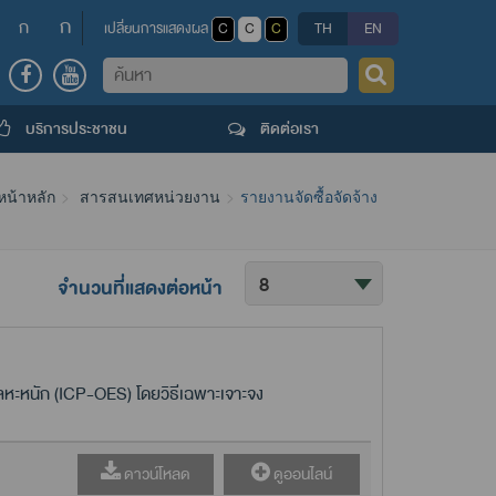
ก
ก
เปลี่ยนการแสดงผล
C
C
C
TH
EN
ค้นหา
บริการประชาชน
ติดต่อเรา
หน้าหลัก
สารสนเทศหน่วยงาน
รายงานจัดซื้อจัดจ้าง
จำนวนที่แสดงต่อหน้า
โลหะหนัก (ICP-OES) โดยวิธีเฉพาะเจาะจง
ดาวน์โหลด
ดูออนไลน์