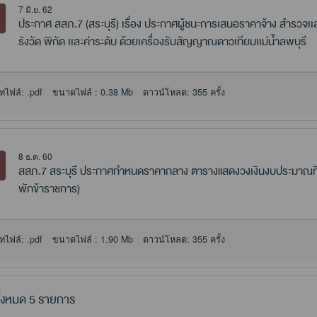
7 มิ.ย. 62
ประกาศ สสภ.7 (สระบุรี) เรื่อง ประกาศผู้ชนะการเสนอราคาจ้าง สำรวจเเ
รังวัด พิกัด เเละค่าระดับ ด้วยเครื่องรับสัญญาณดาวเทียมเเม่น้ำลพบุรี
ทไฟล์:
.pdf
ขนาดไฟล์ :
0.38 Mb
ดาวน์โหลด:
355 ครั้ง
8 ธ.ค. 60
สสภ.7 สระบุรี ประกาศกำหนดราคากลาง ตารางแสดงวงเงินงบประมาณที่ได
พักข้าราชการ)
ทไฟล์:
.pdf
ขนาดไฟล์ :
1.90 Mb
ดาวน์โหลด:
355 ครั้ง
้งหมด 5 รายการ