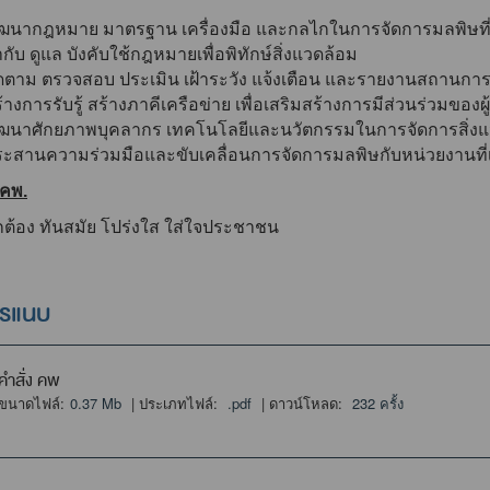
ัฒนากฎหมาย มาตรฐาน เครื่องมือ และกลไกในการจัดการมลพิษที
กับ ดูแล บังคับใช้กฎหมายเพื่อพิทักษ์สิ่งแวดล้อม
ดตาม ตรวจสอบ ประเมิน เฝ้าระวัง แจ้งเตือน และรายงานสถานการ
้างการรับรู้ สร้างภาคีเครือข่าย เพื่อเสริมสร้างการมีส่วนร่วมของ
ัฒนาศักยภาพบุคลากร เทคโนโลยีและนวัตกรรมในการจัดการสิ่ง
ะสานความร่วมมือและขับเคลื่อนการจัดการมลพิษกับหน่วยงานที่เ
 คพ.
กต้อง ทันสมัย โปร่งใส ใส่ใจประชาชน
ารแนบ
คำสั่ง คพ
ขนาดไฟล์:
0.37 Mb
| ประเภทไฟล์:
.pdf
| ดาวน์โหลด:
232 ครั้ง