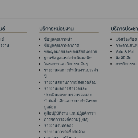
นธ์
บริการหน่วยงาน
บริการประช
นธ์
ข้อมูลคุณภาพน้ำ
แจ้งเรื่องร้อง
ครงาน
ข้อมูลคุณภาพอากาศ
กระดานสนท
ง
ขยะมูลฝอยและของเสียอันตราย
Vote & Poll
ฐานข้อมูลแหล่งกำเนิดมลพิษ
มัลติมีเดีย
โครงการและกิจกรรมอื่นๆ
ภาพกิจกรรม
รายงานผลการดำเนินงานประจำ
ปี
รายงานสถานการณ์สิ่งแวดล้อม
รายงานผลการสำรวจและ
ประเมินผลระบบรวบรวมและ
บำบัดน้ำเสียและระบบกำจัดขยะ
มูลฝอย
คู่มือปฏิบัติงาน แผนปฏฺิบัติการฯ
การจัดการองค์ความรู้(KM)
รายงานงบทดลอง
รายงานการจัดซื้อจัดจ้าง
เอกสารดาวน์โหลด